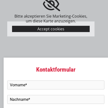
g
e
Bitte akzeptieren Sie Marketing-Cookies,
b
um diese Karte anzuzeigen.
o
Accept cookies
t
e
n
r
u
n
Kontaktformular
d
u
m
d
i
e