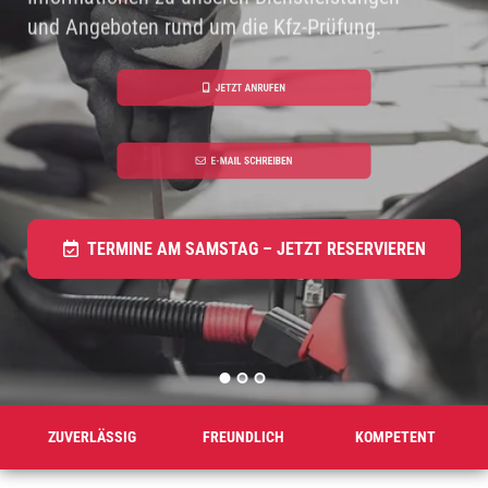
und Angeboten rund um die Kfz-Prüfung.
-
P
R
JETZT ANRUFEN
Ü
F
E-MAIL SCHREIBEN
S
T
E
TERMINE AM SAMSTAG – JETZT RESERVIEREN
L
L
E
I
N
L
Ü
ZUVERLÄSSIG
FREUNDLICH
KOMPETENT
B