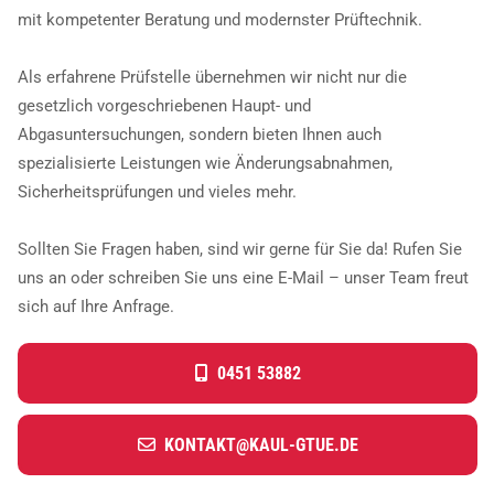
B
mit kompetenter Beratung und modernster Prüftechnik.
E
Als erfahrene Prüfstelle übernehmen wir nicht nur die
I
gesetzlich vorgeschriebenen Haupt- und
M
Abgasuntersuchungen, sondern bieten Ihnen auch
spezialisierte Leistungen wie Änderungsabnahmen,
I
Sicherheitsprüfungen und vieles mehr.
N
G
Sollten Sie Fragen haben, sind wir gerne für Sie da! Rufen Sie
uns an oder schreiben Sie uns eine E-Mail – unser Team freut
E
sich auf Ihre Anfrage.
N
I
0451 53882
E
U
KONTAKT@KAUL-GTUE.DE
R