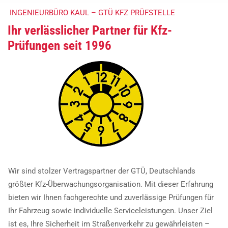
E
INGENIEURBÜRO KAUL – GTÜ KFZ PRÜFSTELLE
C
Ihr verlässlicher Partner für Kfz-
K
Prüfungen seit 1996
W
I
L
L
K
O
M
Wir sind stolzer Vertragspartner der GTÜ, Deutschlands
M
größter Kfz-Überwachungsorganisation. Mit dieser Erfahrung
E
bieten wir Ihnen fachgerechte und zuverlässige Prüfungen für
Ihr Fahrzeug sowie individuelle Serviceleistungen. Unser Ziel
N
ist es, Ihre Sicherheit im Straßenverkehr zu gewährleisten –