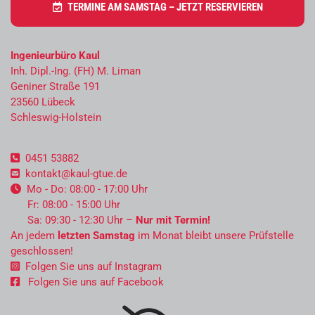
TERMINE AM SAMSTAG – JETZT RESERVIEREN
t
l
e
Ingenieurbüro Kaul
i
Inh. Dipl.-Ing. (FH) M. Liman
Geniner Straße 191
s
23560 Lübeck
t
Schleswig-Holstein
u
n
0451 53882

g
kontakt@kaul-gtue.de

e
Mo - Do: 08:00 - 17:00 Uhr

Fr: 08:00 - 15:00 Uhr
n
Sa: 09:30 - 12:30 Uhr –
Nur mit Termin!
u
An jedem
letzten Samstag
im Monat bleibt unsere Prüfstelle
n
geschlossen!
Folgen Sie uns auf Instagram

d
Folgen Sie uns auf Facebook

A
n