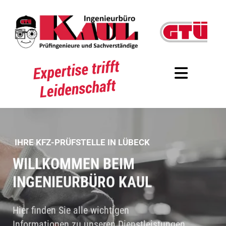
Zum Inhalt springen
I
IHRE KFZ-PRÜFSTELLE IN LÜBECK
H
WILLKOMMEN BEIM
R
INGENIEURBÜRO KAUL
E
K
Hier finden Sie alle wichtigen
F
Informationen zu unseren Dienstleistungen
Z