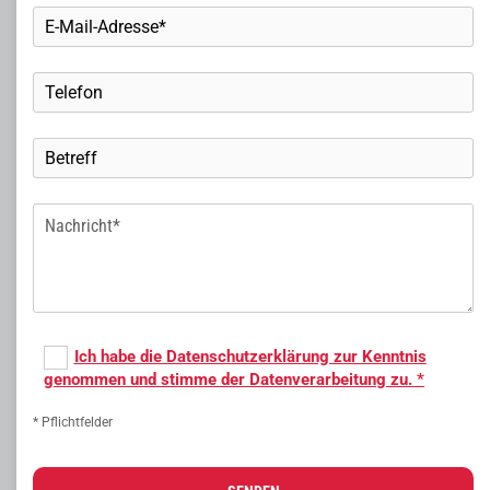
K
f
z
-
P
r
ü
f
u
n
g
.
Ich habe die Datenschutzerklärung zur Kenntnis
genommen und stimme der Datenverarbeitung zu. *
* Pflichtfelder
JETZT
ANRUFEN