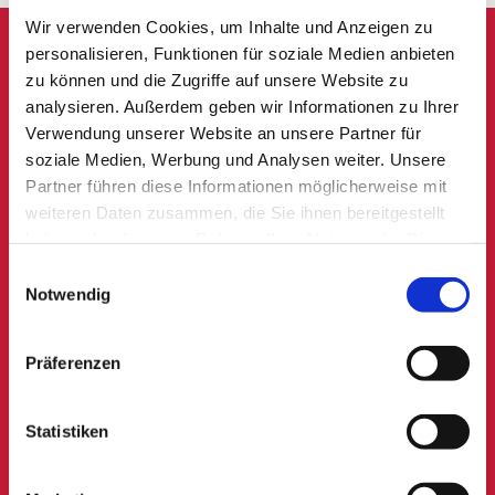
i
Wir verwenden Cookies, um Inhalte und Anzeigen zu
n
HU-PLAKETTE FÄLLIG?
personalisieren, Funktionen für soziale Medien anbieten
d
zu können und die Zugriffe auf unsere Website zu
Kommen Sie gerne vorbei
analysieren. Außerdem geben wir Informationen zu Ihrer
e
Verwendung unserer Website an unsere Partner für
n
Geniner Straße 191, 23560 Lübeck

soziale Medien, Werbung und Analysen weiter. Unsere
S
Mo - Do: 08:00 - 17:00 Uhr

Partner führen diese Informationen möglicherweise mit
Fr: 08:00 - 15:00 Uhr
i
weiteren Daten zusammen, die Sie ihnen bereitgestellt
Sa: 09:30 - 12:30 Uhr –
Nur mit Termin!
e
haben oder die sie im Rahmen Ihrer Nutzung der Dienste
An jedem
letzten Samstag
im Monat bleibt unsere
a
gesammelt haben.
Einwilligungsauswahl
Prüfstelle geschlossen
Notwendig
l
l
0451 53882
e
Präferenzen
w
i
Statistiken
KONTAKT@KAUL-GTUE.DE
c
h